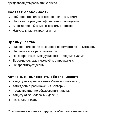
предотвращать развитие кариеса.
Состав и особенности
Нейлоновое волокно с вощеным покрытием
Плоская форма для эффективного очищения
Антикариесный комплекс (ксилит + фтор)
Натуральные экстракты мяты
Преимущества
Плотное плетение сохраняет форму при использовании
Не рвется и не расслаивается
Легко проникает между плотно стоящими зубами
Бережно очищает межзубные промежутки
Не травмирует десны
Активные компоненты обеспечивают:
защиту от кариеса в межзубных промежутках;
замедление размножения бактерий;
предотвращение образования налета;
защиту от заболеваний десен;
свежесть дыхания.
Специальная вощеная структура обеспечивает легкое