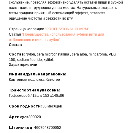
скольжение, позволяя эффективно удалять остатки пищи и зубной
налет даже в труднодоступных местах. Натуральные экстракты
мяты придают приятный освежающий эффект, оставляя
ощущение чистоты и свежести во рту.
Страница коллекции
"PROFESSIONAL PHARM"
Cтатья
"Преимущества использования зубной нити для
отбеливания и гигиены зубов"
Состав
Состав:
Nylon, cera microcristallina , cera alba, mint aroma, PEG
150, sodium fluoride, xylitol.
Характеристики
Индивидуальная упаковка:
Картонная подложка, блистер
Транспортная упаковка:
Гофрокороб / 12шт/ 152 х148х86
Срок годности:
36 месяцев
Артикул:
800020
Штрих-код:
4607948700052