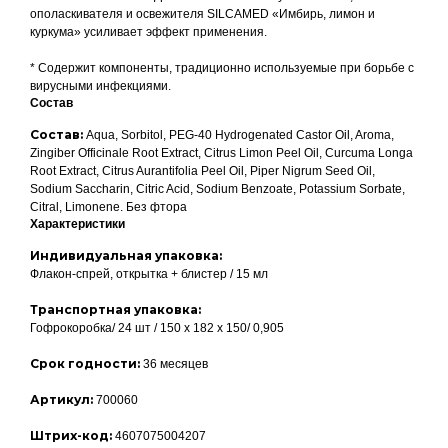
ополаскивателя и освежителя SILCAMED «Имбирь, лимон и
куркума» усиливает эффект применения.
* Содержит компоненты, традиционно используемые при борьбе с
вирусными инфекциями.
Состав
Состав:
Aqua, Sorbitol, PEG-40 Hydrogenated Castor Oil, Aroma,
Zingiber Officinale Root Extract, Citrus Limon Peel Oil, Curcuma Longa
Root Extract, Citrus Aurantifolia Peel Oil, Piper Nigrum Seed Oil,
Sodium Saccharin, Citric Acid, Sodium Benzoate, Potassium Sorbate,
Citral, Limonene. Без фтора
Характеристики
Индивидуальная упаковка:
Флакон-спрей, открытка + блистер / 15 мл
Транспортная упаковка:
Гофрокоробка/ 24 шт / 150 x 182 x 150/ 0,905
Срок годности:
36 месяцев
Артикул:
700060
Штрих-код:
4607075004207