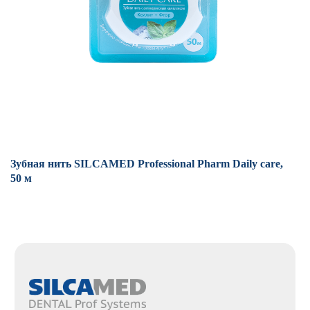
Зубная нить SILCAMED Professional Pharm Daily care,
Зу
50 м