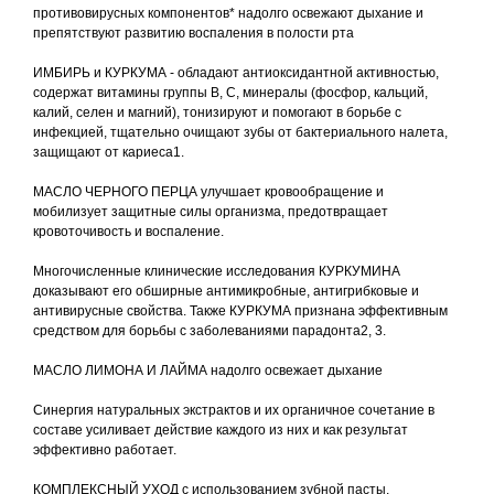
противовирусных компонентов* надолго освежают дыхание и
препятствуют развитию воспаления в полости рта
ИМБИРЬ и КУРКУМА - обладают антиоксидантной активностью,
содержат витамины группы В, С, минералы (фосфор, кальций,
калий, селен и магний), тонизируют и помогают в борьбе с
инфекцией, тщательно очищают зубы от бактериального налета,
защищают от кариеса1.
МАСЛО ЧЕРНОГО ПЕРЦА улучшает кровообращение и
мобилизует защитные силы организма, предотвращает
кровоточивость и воспаление.
Многочисленные клинические исследования КУРКУМИНА
доказывают его обширные антимикробные, антигрибковые и
антивирусные свойства. Также КУРКУМА признана эффективным
средством для борьбы с заболеваниями парадонта2, 3.
МАСЛО ЛИМОНА И ЛАЙМА надолго освежает дыхание
Синергия натуральных экстрактов и их органичное сочетание в
составе усиливает действие каждого из них и как результат
эффективно работает.
КОМПЛЕКСНЫЙ УХОД с использованием зубной пасты,