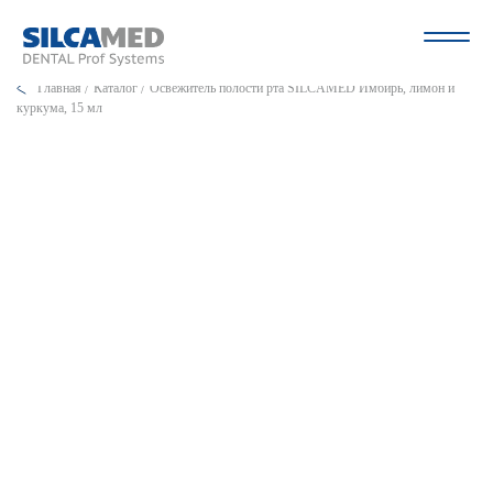
Главная
Каталог
Освежитель полости рта SILСAMED Имбирь, лимон и
куркума, 15 мл