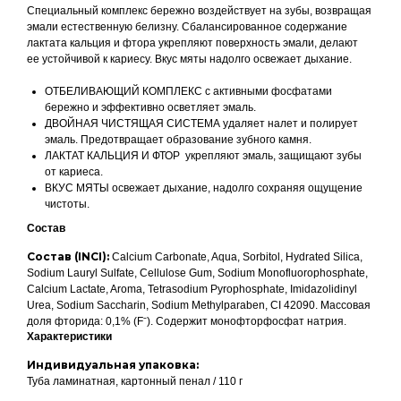
Специальный комплекс бережно воздействует на зубы, возвращая
эмали естественную белизну. Сбалансированное содержание
лактата кальция и фтора укрепляют поверхность эмали, делают
ее устойчивой к кариесу. Вкус мяты надолго освежает дыхание.
ОТБЕЛИВАЮЩИЙ КОМПЛЕКС с активными фосфатами
бережно и эффективно осветляет эмаль.
ДВОЙНАЯ ЧИСТЯЩАЯ СИСТЕМА удаляет налет и полирует
эмаль. Предотвращает образование зубного камня.
ЛАКТАТ КАЛЬЦИЯ И ФТОР укрепляют эмаль, защищают зубы
от кариеса.
ВКУС МЯТЫ освежает дыхание, надолго сохраняя ощущение
чистоты.
Состав
Состав (INCI):
Calcium Carbonate, Aqua, Sorbitol, Hydrated Silica,
Sodium Lauryl Sulfate, Cellulose Gum, Sodium Monofluorophosphate,
Calcium Lactate, Aroma, Tetrasodium Pyrophosphate, Imidazolidinyl
Urea, Sodium Saccharin, Sodium Methylparaben, CI 42090. Массовая
доля фторида: 0,1% (Fˉ). Содержит монофторфосфат натрия.
Характеристики
Индивидуальная упаковка:
Туба ламинатная, картонный пенал / 110 г