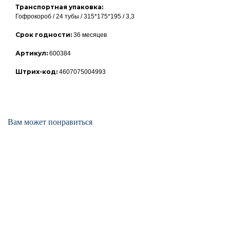
Транспортная упаковка:
Гофрокороб / 24 тубы / 315*175*195 / 3,3
Срок годности:
36 месяцев
Артикул:
600384
Штрих-код:
4607075004993
Вам может понравиться
О нас
Тел.: 8 (495) 565-70-77
e-mail: info@rus-dent.ru
Тел.: 8 (499) 704-00-67
Продукция
Блог
Контрактное производство
Контакты