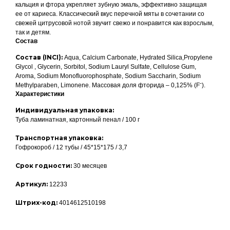
кальция и фтора укрепляет зубную эмаль, эффективно защищая
ее от кариеса. Классический вкус перечной мяты в сочетании со
свежей цитрусовой нотой звучит свежо и понравится как взрослым,
так и детям.
Состав
Состав (INCI):
Aqua, Calcium Carbonate, Hydrated Silica,Propylene
Glycol , Glycerin, Sorbitol, Sodium Lauryl Sulfate, Cellulose Gum,
Aroma, Sodium Monofluorophosphate, Sodium Saccharin, Sodium
Methylparaben, Limonene. Массовая доля фторида – 0,125% (Fˉ).
Характеристики
Индивидуальная упаковка:
Туба ламинатная, картонный пенал / 100 г
Транспортная упаковка:
Гофрокороб / 12 тубы / 45*15*175 / 3,7
Срок годности:
30 месяцев
Артикул:
12233
Штрих-код:
4014612510198