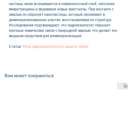
частицы легко встраиваются в поверхностный слой, заполняя
микротрещины и формируя новые кристаллы. При контакте с
эмалью он образует наночастицы, которые проникают в
деминерализованные участки, восстанавливая их структуру.
Исследования подтверждают, что гидроксиапатит образует
прочные химические связи с природной эмалью, что делает его
мощным средством для реминерализации.
Статья
"Роль гидроксиапатита в защите зубов"
Вам может понравиться
О нас
Тел.: 8 (495) 565-70-77
e-mail: info@rus-dent.ru
Тел.: 8 (499) 704-00-67
Продукция
Блог
Контрактное производство