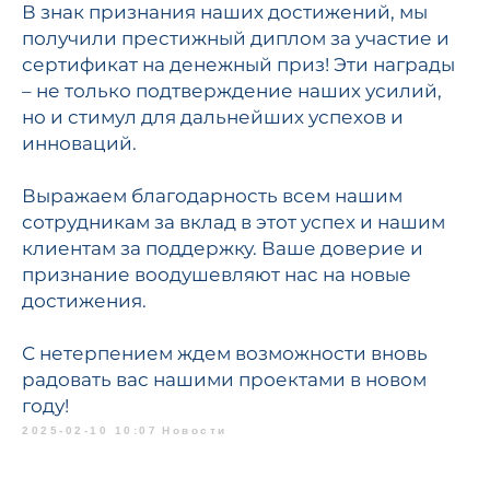
В знак признания наших достижений, мы
получили престижный диплом за участие и
сертификат на денежный приз! Эти награды
О нас
Тел.: 8 (495) 565-70-77
e-mail: info@rus-dent.ru
Тел.: 8 (499) 704-00-67
Продукция
– не только подтверждение наших усилий,
Блог
Контрактное производство
Контакты
но и стимул для дальнейших успехов и
Ответы на вопросы
Присоединяйтесь
инноваций.
Для детей
Для взрослых
Конкурсы
Выражаем благодарность всем нашим
Обратная связь
Помогаем вместе
Наши новинки
сотрудникам за вклад в этот успех и нашим
клиентам за поддержку. Ваше доверие и
Политика
Разработка
конфиденциальности
признание воодушевляют нас на новые
сайта
®
© 2012-2026 SILCAMED
достижения.
С нетерпением ждем возможности вновь
радовать вас нашими проектами в новом
году!
2025-02-10 10:07
Новости