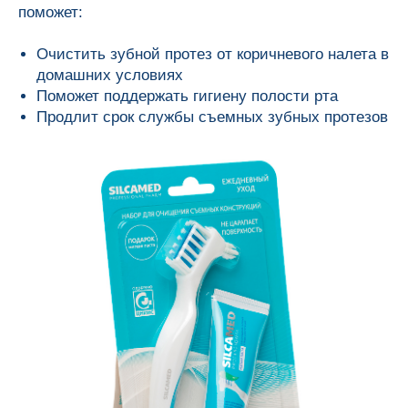
поможет:
Очистить зубной протез от коричневого налета в
домашних условиях
Поможет поддержать гигиену полости рта
Продлит срок службы съемных зубных протезов
О нас
Тел.: 8 (495) 565-70-77
e-mail: info@rus-dent.ru
Тел.: 8 (499) 704-00-67
Продукция
Блог
Контрактное производство
Контакты
Ответы на вопросы
Присоединяйтесь
Для детей
Для взрослых
Конкурсы
Обратная связь
Помогаем вместе
Наши новинки
Политика
Разработка
конфиденциальности
сайта
®
© 2012-2026 SILCAMED