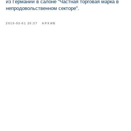
из Германии в салоне "Частная торговая марка в
непродовольственном секторе".
2010-03-01 20:37
АРХИВ
О нас
Тел.: 8 (495) 565-70-77
e-mail: info@rus-dent.ru
Тел.: 8 (499) 704-00-67
Продукция
Блог
Контрактное производство
Контакты
Ответы на вопросы
Присоединяйтесь
Для детей