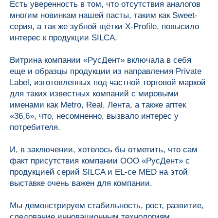
Есть уверенность в том, что отсутствия аналогов
многим новинкам нашей пасты, таким как Sweet-
серия, а так же зубной щётки X-Profile, повысило
интерес к продукции SILCA.
Витрина компании «РусДент» включала в себя
еще и образцы продукции из направления Private
Label, изготовленных под частной торговой маркой
для таких известных компаний с мировыми
именами как Metro, Real, Лента, а также аптек
«36,6», что, несомненно, вызвало интерес у
потребителя.
И, в заключении, хотелось бы отметить, что сам
О нас
Тел.: 8 (495) 565-70-77
факт присутствия компании ООО «РусДент» с
e-mail: info@rus-dent.ru
Тел.: 8 (499) 704-00-67
Продукция
Блог
продукцией серий SILCA и EL-ce MED на этой
Контрактное производство
Контакты
выставке очень важен для компании.
Ответы на вопросы
Присоединяйтесь
Для детей
Для взрослых
Мы демонстрируем стабильность, рост, развитие,
Конкурсы
Обратная связь
следование инновационным технологиям,
Помогаем вместе