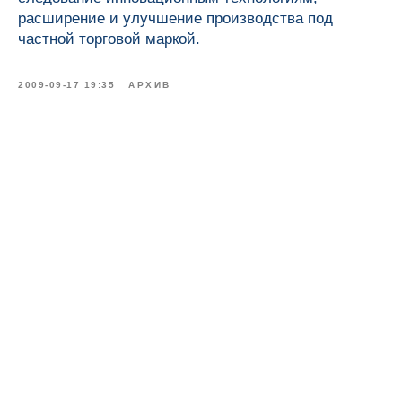
Наши новинки
расширение и улучшение производства под
частной торговой маркой.
Политика
Разработка
конфиденциальности
сайта
®
© 2012-2026 SILCAMED
2009-09-17 19:35
АРХИВ